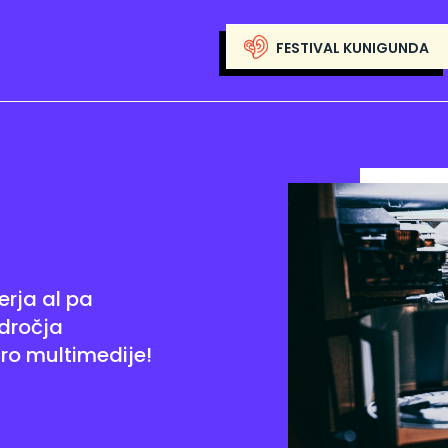
FESTIVAL KUNIGUNDA
rja al pa
odročja
ro multimedije!