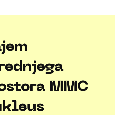
jem
rednjega
ostora MMC
kleus