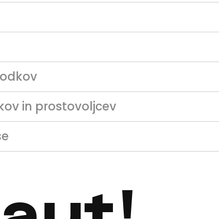
godkov
kov in prostovoljcev
se
taut
!