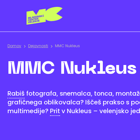
Domov
Dejavnosti
MMC Nukleus
MMC Nukleus
Rabiš
fotografa, snemalca, tonca, montaže
grafičnega oblikovalca? Iščeš prakso s p
multimedije?
Prit
v Nukleus – velenjsko jed