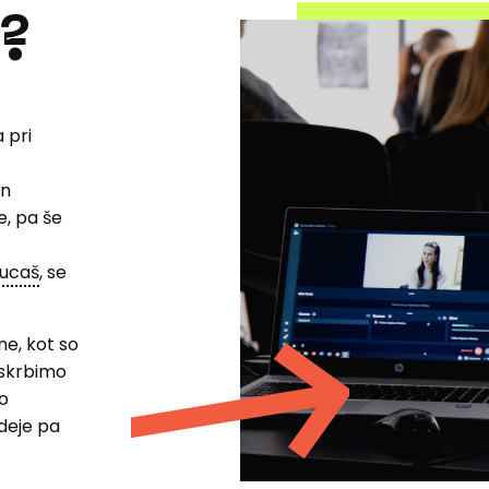
?
 pri
in
e, pa še
ucaš
, se
ne, kot so
riskrbimo
eo
ideje pa