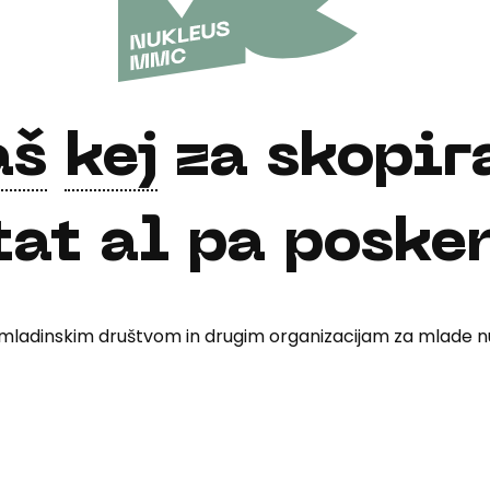
aš
kej
za skopir
tat al pa poske
 mladinskim društvom in drugim organizacijam za mlade n