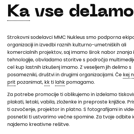
Ka
vse delamo
Strokovni sodelavci MMC Nukleus smo podporna ekipa
organizaciji in izvedbi raznih kulturno-umetniških ali
komercialnih projektov, saj imamo širok nabor znanja 
tehnologije, obvladamo storitve s področja multimedij
cel kup lastnih izkušenj imamo. Z veseljem jih delimo s
posamezniki, društvi in drugimi organizacijami. Če
kej
n
prit
pozanimat,
kk
ti
lahk
pomagamo.
Za potrebe promocije ti oblikujemo in izdelamo tiskovi
plakati, letaki, vabila, zloženke in preproste knjižice. P
ti ozvočenje, projektor in platno. S fotografijami in vid
posnetki ti ustvarimo večne spomine. Za tvoje odbite 
najdemo kreativne rešitve.