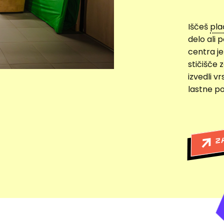
Iščeš
pla
delo ali 
centra j
stičišče 
izvedli v
lastne po
Z