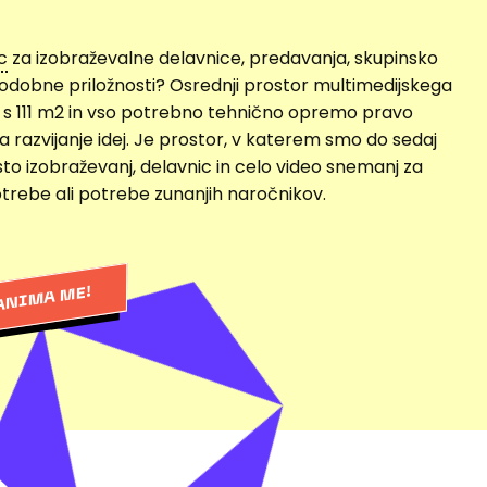
c
za izobraževalne delavnice, predavanja, skupinsko
podobne priložnosti? Osrednji prostor multimedijskega
e s 111 m2 in vso potrebno tehnično opremo pravo
za razvijanje idej. Je prostor, v katerem smo do sedaj
rsto izobraževanj, delavnic in celo video snemanj za
trebe ali potrebe zunanjih naročnikov.
ANIMA ME!