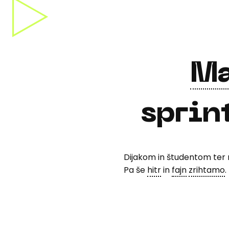
M
sprin
Dijakom in študentom ter
Pa še
hitr
in
fajn
zrihtamo
.