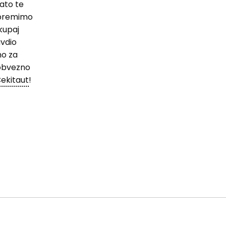
ato te
spremimo
kupaj
avdio
mo za
 obvezno
ekitaut
!