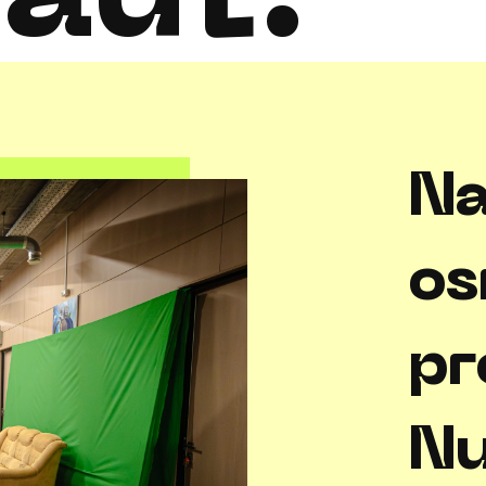
Na
os
pr
Nu