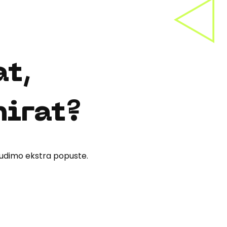
at,
nirat?
udimo ekstra popuste.