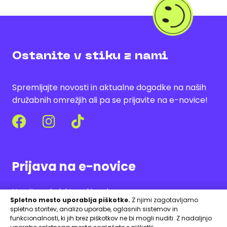
Ostanite v stiku z nami
Spremljajte novosti in aktualne dogodke na naših
družabnih omrežjih ali pa se prijavite na e-novice!
Prijava na e-novice
Vnesite vaš elektronski naslov
Spletno mesto uporablja piškotke.
Z njimi zagotavljamo
spletno storitev, analizo uporabe, oglasnih sistemov in
funkcionalnosti, ki jih brez piškotkov ne bi mogli nuditi. Z nadaljnjo