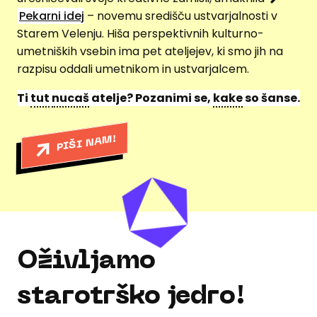
Pekarni idej
– novemu središču ustvarjalnosti v
Starem Velenju. Hiša perspektivnih kulturno-
umetniških vsebin ima pet ateljejev, ki smo jih na
razpisu oddali umetnikom in ustvarjalcem.
Ti
tut
nucaš
atelje? Pozanimi se,
kake
so šanse.
PIŠI NAM!
Oživljamo
starotrško jedro!