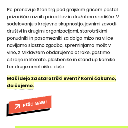
Po prenovi je Stari trg pod grajskim gričem postal
prizorišče raznih prireditev in družabno središče. V
sodelovanju s krajevno skupnostjo, javnimi zavodi,
društvi in drugimi organizacijami, starotrškimi
ponudniki in posamezniki za dolgo mizo na vilice
navijamo slastno zgodbo, spreminjamo mošt v
vino, z Miklavžem obdarujemo otroke, gostimo
citrarje in literate, glasbenike in stand up komike
ter druge umetniške duše.
Maš
idejo za starotrški
event
? Komi čakamo,
da
čujemo
.
PIŠI NAM!