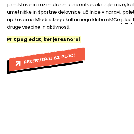
predstave in razne druge uprizoritve, okrogle mize, ku
umetniške in športne delavnice, učilnice v naravi, pol
up kavarna Mladinskega kulturnega kluba eMCe
plac
druge vsebine in aktivnosti.
Prit
pogledat, ker je res noro!
REZERVIRAJ SI PLAC!