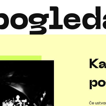
pogled
Ka
po
Če ustvar