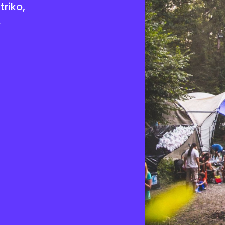
triko,
.