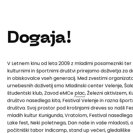
Dogaja!
V Letnem kinu od leta 2009 z mladimi posamezniki ter 
kulturnimi in športnimi društvi prirejamo doživetja za
in obiskovalce vseh generacij. Med zvestimi organizato
urnebesnih doživetij smo Mladinski center Velenje, Šale
študentski klub, Zavod eMCe
plac
, Železni aktivizem, K
društvo nasedlega kita, Festival Velenje in razna špor
društva. Svoj prostor pod krošnjami dreves so našli Fes
mladih kultur Kunigunda, Vratolom, Festival nasedlega 
Lake fest, Neki poletnega, Dan naše in vaše mladosti, o
počitniški tabor Indicamp, stand up večeri, gledališke