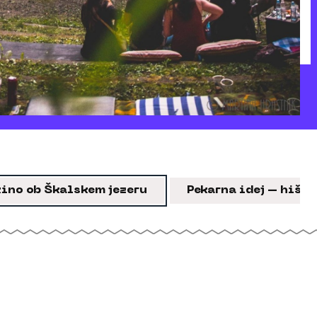
kino ob Škalskem jezeru
Pekarna idej – hiša