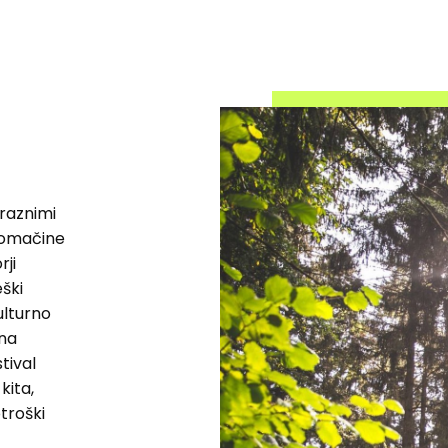
raznimi
 domačine
rji
ški
ulturno
tna
tival
kita,
troški