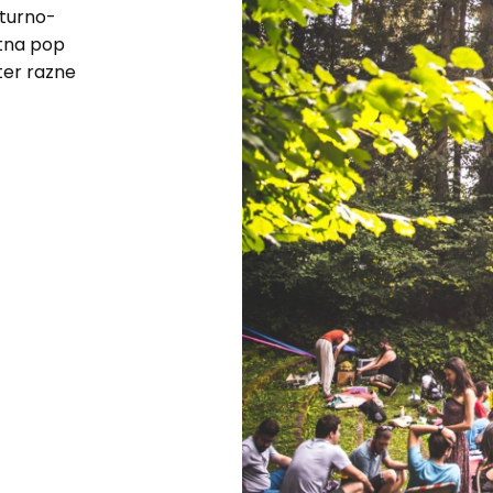
lturno-
etna pop
ter razne