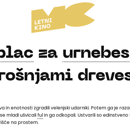
plac
za
urnebes
rošnjami dreves
va in enotnosti zgradili velenjski udarniki. Potem ga je raza
e mladi ušvicali
ful
in ga odkopali. Ustvarili so edinstveno
rišče na prostem.