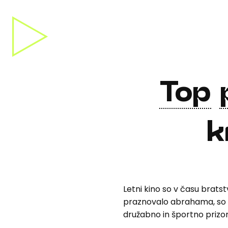
Top
k
Letni kino so v času bratst
praznovalo abrahama, so s
družabno in športno prizo