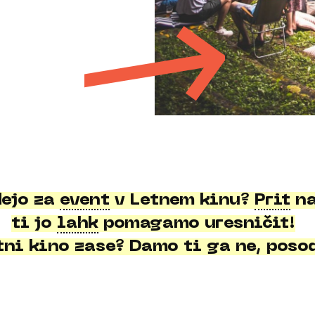
ejo za
event
v Letnem kinu?
Prit
na
ti jo
lahk
pomagamo uresničit!
tni kino zase? Damo ti ga ne, poso