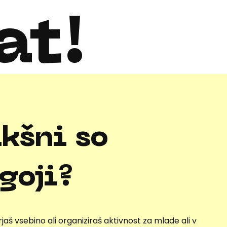
at!
kšni so
goji?
jaš vsebino ali organiziraš aktivnost za mlade ali v