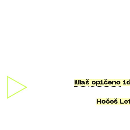
Maš
opičeno
id
Hočeš Le