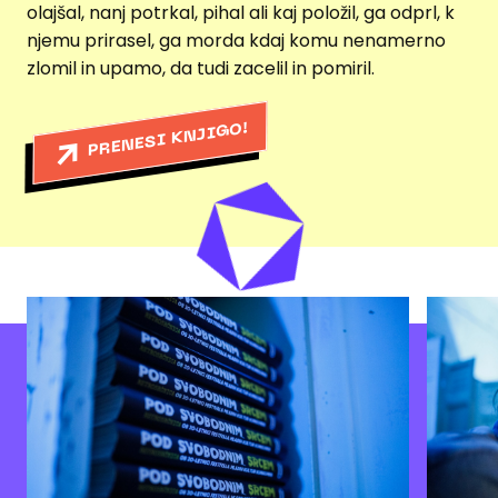
olajšal, nanj potrkal, pihal ali kaj položil, ga odprl, k
njemu prirasel, ga morda kdaj komu nenamerno
zlomil in upamo, da tudi zacelil in pomiril.
PRENESI KNJIGO!