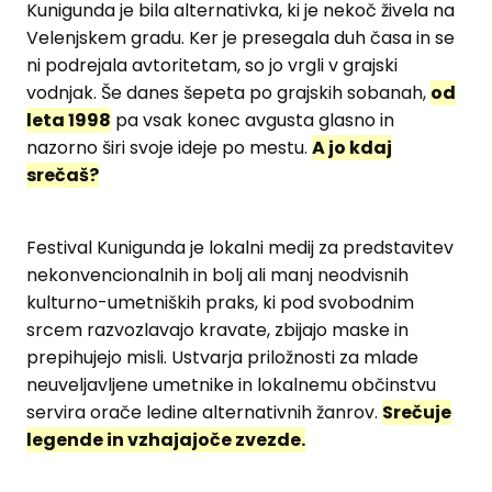
Kunigunda je bila alternativka, ki je nekoč živela na
Velenjskem gradu. Ker je presegala duh časa in se
ni podrejala avtoritetam, so jo vrgli v grajski
vodnjak. Še danes šepeta po grajskih sobanah,
od
leta 1998
pa vsak konec avgusta glasno in
nazorno širi svoje ideje po mestu.
A jo kdaj
srečaš?
Festival Kunigunda je lokalni medij za predstavitev
nekonvencionalnih in bolj ali manj neodvisnih
kulturno-umetniških praks, ki pod svobodnim
srcem razvozlavajo kravate, zbijajo maske in
prepihujejo misli. Ustvarja priložnosti za mlade
neuveljavljene umetnike in lokalnemu občinstvu
servira orače ledine alternativnih žanrov.
Srečuje
legende in vzhajajoče zvezde.