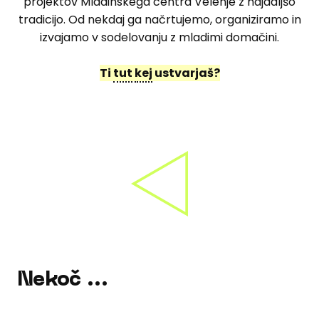
projektov Mladinskega centra Velenje z najdaljšo
tradicijo. Od nekdaj ga načrtujemo, organiziramo in
izvajamo v sodelovanju z mladimi domačini.
Ti
tut
kej
ustvarjaš?
Nekoč ...