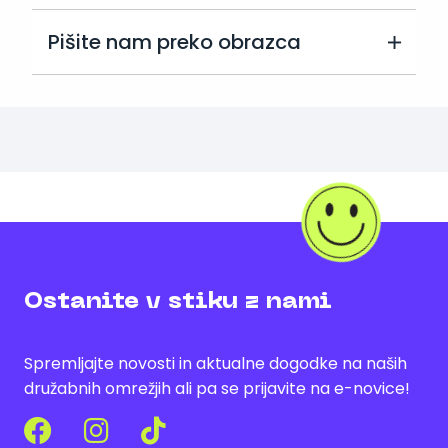
Pišite nam preko obrazca
Ostanite v stiku z nami
Spremljajte novosti in aktualne dogodke na naših
družabnih omrežjih ali pa se prijavite na e-novice!