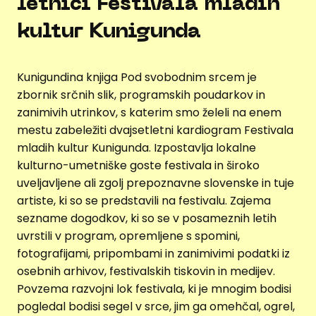
letnici Festivala mladih
kultur Kunigunda
Kunigundina knjiga Pod svobodnim srcem je
zbornik srčnih slik, programskih poudarkov in
zanimivih utrinkov, s katerim smo želeli na enem
mestu zabeležiti dvajsetletni kardiogram Festivala
mladih kultur Kunigunda. Izpostavlja lokalne
kulturno-umetniške goste festivala in široko
uveljavljene ali zgolj prepoznavne slovenske in tuje
artiste, ki so se predstavili na festivalu. Zajema
sezname dogodkov, ki so se v posameznih letih
uvrstili v program, opremljene s spomini,
fotografijami, pripombami in zanimivimi podatki iz
osebnih arhivov, festivalskih tiskovin in medijev.
Povzema razvojni lok festivala, ki je mnogim bodisi
pogledal bodisi segel v srce, jim ga omehčal, ogrel,