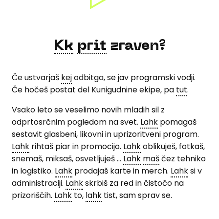
Kk
prit
zraven?
Če ustvarjaš
kej
odbitga, se jav programski vodji.
Če hočeš postat del Kunigudnine ekipe, pa
tut
.
Vsako leto se veselimo novih mladih sil z
odprtosrčnim pogledom na svet.
Lahk
pomagaš
sestavit glasbeni, likovni in uprizoritveni program.
Lahk
rihtaš piar in promocijo.
Lahk
oblikuješ, fotkaš,
snemaš, miksaš, osvetljuješ …
Lahk
maš
čez tehniko
in logistiko.
Lahk
prodajaš karte in merch.
Lahk
si v
administraciji.
Lahk
skrbiš za red in čistočo na
prizoriščih.
Lahk
to,
lahk
tist, sam sprav se.